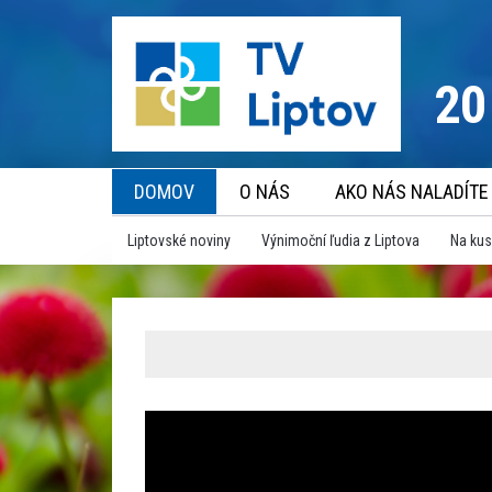
20
DOMOV
O NÁS
AKO NÁS NALADÍTE
Liptovské noviny
Výnimoční ľudia z Liptova
Na kus