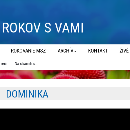
ROKOV S VAMI
ROKOVANIE MSZ
ARCHÍV
KONTAKT
ŽIVÉ
 reči
Na okamih s...
DOMINIKA