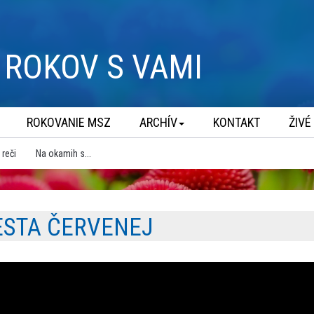
ROKOV S VAMI
ROKOVANIE MSZ
ARCHÍV
KONTAKT
ŽIVÉ
 reči
Na okamih s...
ESTA ČERVENEJ