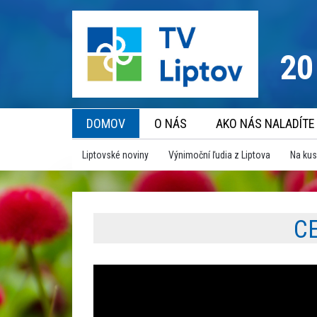
20
DOMOV
O NÁS
AKO NÁS NALADÍTE
Liptovské noviny
Výnimoční ľudia z Liptova
Na kus
C