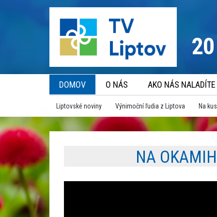
20
DOMOV
O NÁS
AKO NÁS NALADÍTE
Liptovské noviny
Výnimoční ľudia z Liptova
Na kus
NA OKAMIH