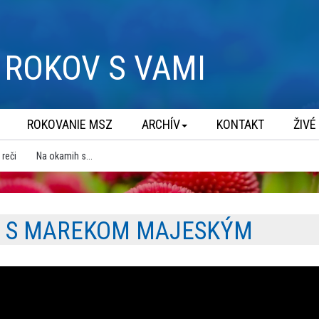
ROKOV S VAMI
ROKOVANIE MSZ
ARCHÍV
KONTAKT
ŽIVÉ
 reči
Na okamih s...
 S MAREKOM MAJESKÝM